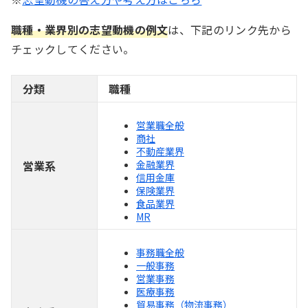
職種・業界別の志望動機の例文
は、下記のリンク先から
チェックしてください。
分類
職種
営業職全般
商社
不動産業界
営業系
金融業界
信用金庫
保険業界
食品業界
MR
事務職全般
一般事務
営業事務
医療事務
貿易事務（物流事務）