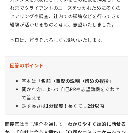
れまでクライアントのニーズをつかむために多くの
ヒアリングや調査、社内での議論などを行ってきた
経験が活かせるものと考え、志望いたしました。
本日は、どうぞよろしくお願いいたします。
回答のポイント
基本は「
名前→職歴の説明→締めの挨拶
」
聞かれ方によって自己PRや志望動機をあわせ
て答える
話す長さは
1分程度
！長くても
2分以内
面接官は自己紹介を通して「
わかりやすく端的に話せる
か
」「
自社に合う人柄か
」「
自然なコミュニケーション