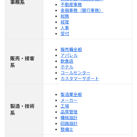
事務系
不動産事務
金融事務（銀行事務）
総務
経理
人事
受付
販売職全般
アパレル
販売・接客
飲食店
系
ホテル
コールセンター
カスタマーサポート
製造業全般
メーカー
製造・技術
工場
品質管理
系
機械設計
回路設計
整備士