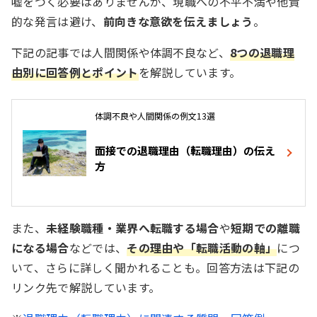
嘘をつく必要はありませんが、現職への不平不満や他責
的な発言は避け、
前向きな意欲を伝えましょう
。
下記の記事では人間関係や体調不良など、
8つの退職理
由別に回答例とポイント
を解説しています。
体調不良や人間関係の例文13選
面接での退職理由（転職理由）の伝え
方
また、
未経験職種・業界へ転職する場合
や
短期での離職
になる場合
などでは、
その理由や「転職活動の軸」
につ
いて、さらに詳しく聞かれることも。回答方法は下記の
リンク先で解説しています。