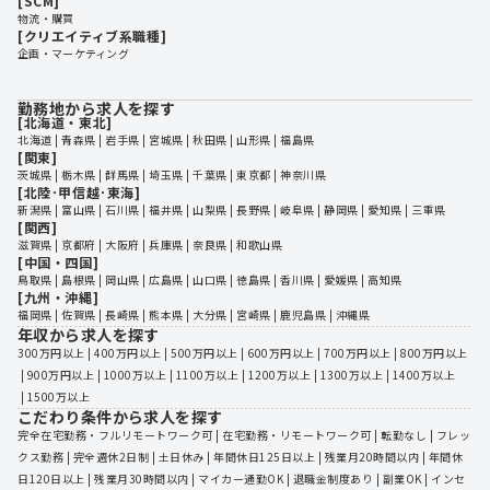
[SCM]
物流・購買
[クリエイティブ系職種]
企画・マーケティング
勤務地から求人を探す
[北海道・東北]
北海道
 | 
青森県
 | 
岩手県
 | 
宮城県
 | 
秋田県
 | 
山形県
 | 
福島県
[関東]
茨城県
 | 
栃木県
 | 
群馬県
 | 
埼玉県
 | 
千葉県
 | 
東京都
 | 
神奈川県
[北陸･甲信越･東海]
新潟県
 | 
富山県
 | 
石川県
 | 
福井県
 | 
山梨県
 | 
長野県
 | 
岐阜県
 | 
静岡県
 | 
愛知県
 | 
三重県
[関西]
滋賀県
 | 
京都府
 | 
大阪府
 | 
兵庫県
 | 
奈良県
 | 
和歌山県
[中国・四国]
鳥取県
 | 
島根県
 | 
岡山県
 | 
広島県
 | 
山口県
 | 
徳島県
 | 
香川県
 | 
愛媛県
 | 
高知県
[九州・沖縄]
福岡県
 | 
佐賀県
 | 
長崎県
 | 
熊本県
 | 
大分県
 | 
宮崎県
 | 
鹿児島県
 | 
沖縄県
年収から求人を探す
300万円以上
 | 
400万円以上
 | 
500万円以上
 | 
600万円以上
 | 
700万円以上
 | 
800万円以上
 | 
900万円以上
 | 
1000万以上
 | 
1100万以上
 | 
1200万以上
 | 
1300万以上
 | 
1400万以上
 | 
1500万以上
こだわり条件から求人を探す
完全在宅勤務・フルリモートワーク可
 | 
在宅勤務・リモートワーク可
 | 
転勤なし
 | 
フレッ
クス勤務
 | 
完全週休2日制
 | 
土日休み
 | 
年間休日125日以上
 | 
残業月20時間以内
 | 
年間休
日120日以上
 | 
残業月30時間以内
 | 
マイカー通勤OK
 | 
退職金制度あり
 | 
副業OK
 | 
インセ