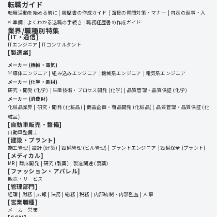
転職ガイド
転職活動を始める前に
履歴書の作成ガイド
面接の質問対策・マナー
内定の返事・入
社準備
よくわかる退職の手続き
職務経歴書の作成ガイド
業界/職種別特集
[IT・通信]
ITエンジニア
ITコンサルタント
[製造業]
メーカー (機械・電気)
半導体エンジニア
組み込みエンジニア
機械系エンジニア
電気系エンジニア
メーカー (化学・素材)
研究・開発 (化学)
生産技術・プロセス開発 (化学)
品質管理・品質保証 (化学)
メーカー (消費財)
化粧品業界
研究・開発 (化粧品)
商品企画・商品開発 (化粧品)
品質管理・品質保証 (化
粧品)
[自動車販売・整備]
自動車整備士
[建設・プラント]
施工管理
設計 (建築)
設備管理 (ビル管理)
プラントエンジニア
設備保全 (プラント)
[メディカル]
MR
臨床開発
研究 (製薬)
製造関連 (製薬)
[ファッション・アパレル]
販売・サービス
[管理部門]
経理
財務
広報
法務
総務
税務
内部統制・内部監査
人事
[営業職種]
メーカー営業