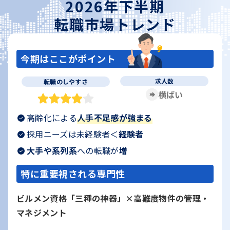
2026年下半期
転職市場トレンド
今期はここがポイント
求人数
転職のしやすさ
横ばい
高齢化による
人手不足感が強まる
採用ニーズは未経験者＜
経験者
大手や系列系
への転職が
増
特に重要視される専門性
ビルメン資格「三種の神器」×高難度物件の管理・
マネジメント