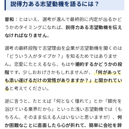
説得力ある志望動機を語るには？
曽和
：とはいえ、選考が進んで最終的に内定が出るかど
うかのタイミングになれば、
説得力ある志望動機を伝え
なければなりません
。
選考の最終段階で志望理由を企業が志望動機を聞くのは
「どういう人がタイプか？」を知るためではありませ
ん。恋愛にたとえるなら、もはや
婚約するかどうかの段
階
です。少しおおげさかもしれませんが、
「何があって
も添い遂げるだけの覚悟がありますか？」と聞かれてい
る
と考えてください。
逆に言うと、たとえば「何となく憧れて」とか「脚光を
浴びている業界だから」といった浅い志望動機では（も
ちろん、そのまま伝える人はいないと思いますが）、
何
か困難なことに直面したら心が折れて、簡単に会社を辞