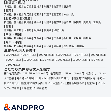
[北海道・東北]
北海道
 | 
青森県
 | 
岩手県
 | 
宮城県
 | 
秋田県
 | 
山形県
 | 
福島県
[関東]
茨城県
 | 
栃木県
 | 
群馬県
 | 
埼玉県
 | 
千葉県
 | 
東京都
 | 
神奈川県
[北陸･甲信越･東海]
新潟県
 | 
富山県
 | 
石川県
 | 
福井県
 | 
山梨県
 | 
長野県
 | 
岐阜県
 | 
静岡県
 | 
愛知県
 | 
三重県
[関西]
滋賀県
 | 
京都府
 | 
大阪府
 | 
兵庫県
 | 
奈良県
 | 
和歌山県
[中国・四国]
鳥取県
 | 
島根県
 | 
岡山県
 | 
広島県
 | 
山口県
 | 
徳島県
 | 
香川県
 | 
愛媛県
 | 
高知県
[九州・沖縄]
福岡県
 | 
佐賀県
 | 
長崎県
 | 
熊本県
 | 
大分県
 | 
宮崎県
 | 
鹿児島県
 | 
沖縄県
年収から求人を探す
300万円以上
 | 
400万円以上
 | 
500万円以上
 | 
600万円以上
 | 
700万円以上
 | 
800万円以上
 | 
900万円以上
 | 
1000万以上
 | 
1100万以上
 | 
1200万以上
 | 
1300万以上
 | 
1400万以上
 | 
1500万以上
こだわり条件から求人を探す
完全在宅勤務・フルリモートワーク可
 | 
在宅勤務・リモートワーク可
 | 
転勤なし
 | 
フレッ
クス勤務
 | 
完全週休2日制
 | 
土日休み
 | 
年間休日125日以上
 | 
残業月20時間以内
 | 
年間休
日120日以上
 | 
残業月30時間以内
 | 
マイカー通勤OK
 | 
退職金制度あり
 | 
副業OK
 | 
インセ
ンティブあり
 | 
上場企業
 | 
外資系企業