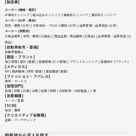
[製造業]
メーカー (機械・電気)
半導体エンジニア
組み込みエンジニア
機械系エンジニア
電気系エンジニア
メーカー (化学・素材)
研究・開発 (化学)
生産技術・プロセス開発 (化学)
品質管理・品質保証 (化学)
メーカー (消費財)
化粧品業界
研究・開発 (化粧品)
商品企画・商品開発 (化粧品)
品質管理・品質保証 (化
粧品)
[自動車販売・整備]
自動車整備士
[建設・プラント]
施工管理
設計 (建築)
設備管理 (ビル管理)
プラントエンジニア
設備保全 (プラント)
[メディカル]
MR
臨床開発
研究 (製薬)
製造関連 (製薬)
[ファッション・アパレル]
販売・サービス
[管理部門]
経理
財務
広報
法務
総務
税務
内部統制・内部監査
人事
[営業職種]
メーカー営業
[SCM]
物流・購買
[クリエイティブ系職種]
企画・マーケティング
勤務地から求人を探す