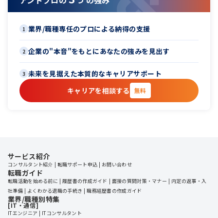
業界/職種専任のプロによる納得の支援
1
企業の"本音"をもとにあなたの強みを見出す
2
未来を見据えた本質的なキャリアサポート
3
キャリアを相談する
無料
サービス紹介
コンサルタント紹介
転職サポート申込
お問い合わせ
転職ガイド
転職活動を始める前に
履歴書の作成ガイド
面接の質問対策・マナー
内定の返事・入
社準備
よくわかる退職の手続き
職務経歴書の作成ガイド
業界/職種別特集
[IT・通信]
ITエンジニア
ITコンサルタント