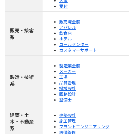
人事
受付
販売職全般
アパレル
販売・接客
飲食店
系
ホテル
コールセンター
カスタマーサポート
製造業全般
メーカー
製造・技術
工場
品質管理
系
機械設計
回路設計
整備士
建築・土
建築設計
木・不動産
施工管理
プラントエンジニアリング
系
設備管理