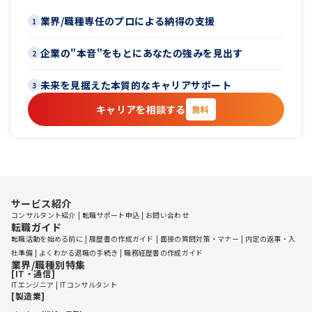
業界/職種専任のプロによる納得の支援
1
企業の"本音"をもとにあなたの強みを見出す
2
未来を見据えた本質的なキャリアサポート
3
キャリアを相談する
無料
サービス紹介
コンサルタント紹介
転職サポート申込
お問い合わせ
転職ガイド
転職活動を始める前に
履歴書の作成ガイド
面接の質問対策・マナー
内定の返事・入
社準備
よくわかる退職の手続き
職務経歴書の作成ガイド
業界/職種別特集
[IT・通信]
ITエンジニア
ITコンサルタント
[製造業]