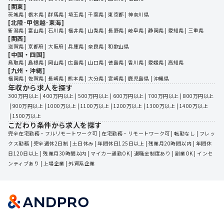
[関東]
茨城県
 | 
栃木県
 | 
群馬県
 | 
埼玉県
 | 
千葉県
 | 
東京都
 | 
神奈川県
[北陸･甲信越･東海]
新潟県
 | 
富山県
 | 
石川県
 | 
福井県
 | 
山梨県
 | 
長野県
 | 
岐阜県
 | 
静岡県
 | 
愛知県
 | 
三重県
[関西]
滋賀県
 | 
京都府
 | 
大阪府
 | 
兵庫県
 | 
奈良県
 | 
和歌山県
[中国・四国]
鳥取県
 | 
島根県
 | 
岡山県
 | 
広島県
 | 
山口県
 | 
徳島県
 | 
香川県
 | 
愛媛県
 | 
高知県
[九州・沖縄]
福岡県
 | 
佐賀県
 | 
長崎県
 | 
熊本県
 | 
大分県
 | 
宮崎県
 | 
鹿児島県
 | 
沖縄県
年収から求人を探す
300万円以上
 | 
400万円以上
 | 
500万円以上
 | 
600万円以上
 | 
700万円以上
 | 
800万円以上
 | 
900万円以上
 | 
1000万以上
 | 
1100万以上
 | 
1200万以上
 | 
1300万以上
 | 
1400万以上
 | 
1500万以上
こだわり条件から求人を探す
完全在宅勤務・フルリモートワーク可
 | 
在宅勤務・リモートワーク可
 | 
転勤なし
 | 
フレッ
クス勤務
 | 
完全週休2日制
 | 
土日休み
 | 
年間休日125日以上
 | 
残業月20時間以内
 | 
年間休
日120日以上
 | 
残業月30時間以内
 | 
マイカー通勤OK
 | 
退職金制度あり
 | 
副業OK
 | 
インセ
ンティブあり
 | 
上場企業
 | 
外資系企業