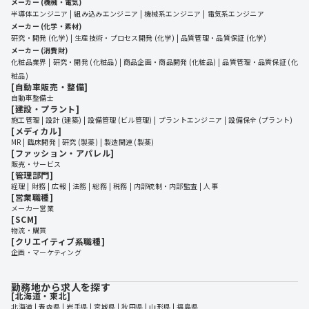
メーカー (機械・電気)
半導体エンジニア
組み込みエンジニア
機械系エンジニア
電気系エンジニア
メーカー (化学・素材)
研究・開発 (化学)
生産技術・プロセス開発 (化学)
品質管理・品質保証 (化学)
メーカー (消費財)
化粧品業界
研究・開発 (化粧品)
商品企画・商品開発 (化粧品)
品質管理・品質保証 (化
粧品)
[自動車販売・整備]
自動車整備士
[建設・プラント]
施工管理
設計 (建築)
設備管理 (ビル管理)
プラントエンジニア
設備保全 (プラント)
[メディカル]
MR
臨床開発
研究 (製薬)
製造関連 (製薬)
[ファッション・アパレル]
販売・サービス
[管理部門]
経理
財務
広報
法務
総務
税務
内部統制・内部監査
人事
[営業職種]
メーカー営業
[SCM]
物流・購買
[クリエイティブ系職種]
企画・マーケティング
勤務地から求人を探す
[北海道・東北]
北海道
 | 
青森県
 | 
岩手県
 | 
宮城県
 | 
秋田県
 | 
山形県
 | 
福島県