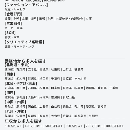
[ファッション・アパレル]
販売・サービス
[管理部門]
経理
財務
広報
法務
総務
税務
内部統制・内部監査
人事
[営業職種]
メーカー営業
[SCM]
物流・購買
[クリエイティブ系職種]
企画・マーケティング
勤務地から求人を探す
[北海道・東北]
北海道
 | 
青森県
 | 
岩手県
 | 
宮城県
 | 
秋田県
 | 
山形県
 | 
福島県
[関東]
茨城県
 | 
栃木県
 | 
群馬県
 | 
埼玉県
 | 
千葉県
 | 
東京都
 | 
神奈川県
[北陸･甲信越･東海]
新潟県
 | 
富山県
 | 
石川県
 | 
福井県
 | 
山梨県
 | 
長野県
 | 
岐阜県
 | 
静岡県
 | 
愛知県
 | 
三重県
[関西]
滋賀県
 | 
京都府
 | 
大阪府
 | 
兵庫県
 | 
奈良県
 | 
和歌山県
[中国・四国]
鳥取県
 | 
島根県
 | 
岡山県
 | 
広島県
 | 
山口県
 | 
徳島県
 | 
香川県
 | 
愛媛県
 | 
高知県
[九州・沖縄]
福岡県
 | 
佐賀県
 | 
長崎県
 | 
熊本県
 | 
大分県
 | 
宮崎県
 | 
鹿児島県
 | 
沖縄県
年収から求人を探す
300万円以上
 | 
400万円以上
 | 
500万円以上
 | 
600万円以上
 | 
700万円以上
 | 
800万円以上