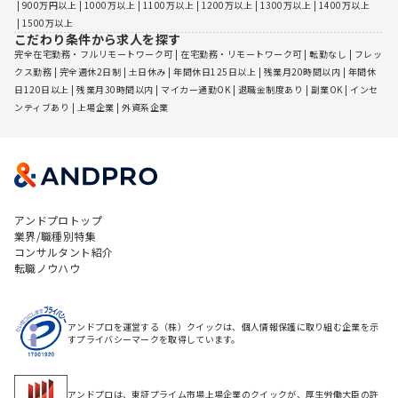
 | 
900万円以上
 | 
1000万以上
 | 
1100万以上
 | 
1200万以上
 | 
1300万以上
 | 
1400万以上
 | 
1500万以上
こだわり条件から求人を探す
完全在宅勤務・フルリモートワーク可
 | 
在宅勤務・リモートワーク可
 | 
転勤なし
 | 
フレッ
クス勤務
 | 
完全週休2日制
 | 
土日休み
 | 
年間休日125日以上
 | 
残業月20時間以内
 | 
年間休
日120日以上
 | 
残業月30時間以内
 | 
マイカー通勤OK
 | 
退職金制度あり
 | 
副業OK
 | 
インセ
ンティブあり
 | 
上場企業
 | 
外資系企業
アンドプロトップ
業界/職種別特集
コンサルタント紹介
転職ノウハウ
アンドプロを運営する（株）クイックは、個人情報保護に取り組む企業を示
すプライバシーマークを取得しています。
アンドプロは、東証プライム市場上場企業のクイックが、厚生労働大臣の許