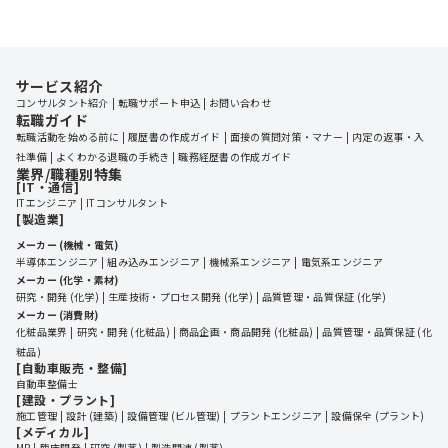
サービス紹介
コンサルタント紹介
転職サポート申込
お問い合わせ
転職ガイド
転職活動を始める前に
履歴書の作成ガイド
面接の質問対策・マナー
内定の返事・入
社準備
よくわかる退職の手続き
職務経歴書の作成ガイド
業界/職種別特集
[IT・通信]
ITエンジニア
ITコンサルタント
[製造業]
メーカー (機械・電気)
半導体エンジニア
組み込みエンジニア
機械系エンジニア
電気系エンジニア
メーカー (化学・素材)
研究・開発 (化学)
生産技術・プロセス開発 (化学)
品質管理・品質保証 (化学)
メーカー (消費財)
化粧品業界
研究・開発 (化粧品)
商品企画・商品開発 (化粧品)
品質管理・品質保証 (化
粧品)
[自動車販売・整備]
自動車整備士
[建設・プラント]
施工管理
設計 (建築)
設備管理 (ビル管理)
プラントエンジニア
設備保全 (プラント)
[メディカル]
MR
臨床開発
研究 (製薬)
製造関連 (製薬)