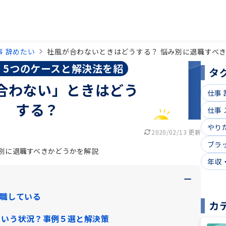
事 辞めたい
社風が合わないときはどうする？ 悩み別に退職すべ
】5つのケースと解決法を紹
タ
介
合わない」ときはどう
仕事
する？
仕事
やり
2020/02/13 更新
ブラ
み別に退職すべきかどうかを解説
年収
転職している
カ
ういう状況？事例５選と解決策