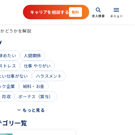
キャリアを相談する
無料
求人検索
メニュー
きかどうかを解説
グ
 辞めたい
人間関係
 ストレス
仕事 やりがい
たい仕事がない
ハラスメント
ック企業
給料・お金
・月収
ボーナス（賞与）
もっと見る
テゴリ一覧