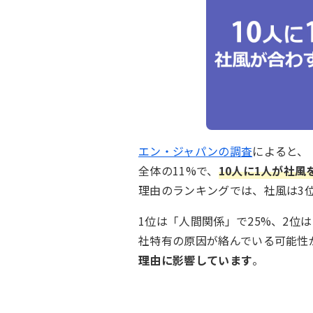
エン・ジャパンの調査
によると、
全体の11%で、
10人に1人が社
理由のランキングでは、社風は3
1位は「人間関係」で25%、2位
社特有の原因が絡んでいる可能性
理由に影響しています
。