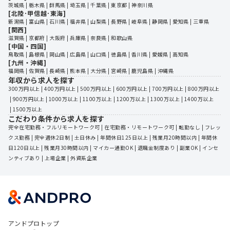
茨城県
 | 
栃木県
 | 
群馬県
 | 
埼玉県
 | 
千葉県
 | 
東京都
 | 
神奈川県
[北陸･甲信越･東海]
新潟県
 | 
富山県
 | 
石川県
 | 
福井県
 | 
山梨県
 | 
長野県
 | 
岐阜県
 | 
静岡県
 | 
愛知県
 | 
三重県
[関西]
滋賀県
 | 
京都府
 | 
大阪府
 | 
兵庫県
 | 
奈良県
 | 
和歌山県
[中国・四国]
鳥取県
 | 
島根県
 | 
岡山県
 | 
広島県
 | 
山口県
 | 
徳島県
 | 
香川県
 | 
愛媛県
 | 
高知県
[九州・沖縄]
福岡県
 | 
佐賀県
 | 
長崎県
 | 
熊本県
 | 
大分県
 | 
宮崎県
 | 
鹿児島県
 | 
沖縄県
年収から求人を探す
300万円以上
 | 
400万円以上
 | 
500万円以上
 | 
600万円以上
 | 
700万円以上
 | 
800万円以上
 | 
900万円以上
 | 
1000万以上
 | 
1100万以上
 | 
1200万以上
 | 
1300万以上
 | 
1400万以上
 | 
1500万以上
こだわり条件から求人を探す
完全在宅勤務・フルリモートワーク可
 | 
在宅勤務・リモートワーク可
 | 
転勤なし
 | 
フレッ
クス勤務
 | 
完全週休2日制
 | 
土日休み
 | 
年間休日125日以上
 | 
残業月20時間以内
 | 
年間休
日120日以上
 | 
残業月30時間以内
 | 
マイカー通勤OK
 | 
退職金制度あり
 | 
副業OK
 | 
インセ
ンティブあり
 | 
上場企業
 | 
外資系企業
アンドプロトップ