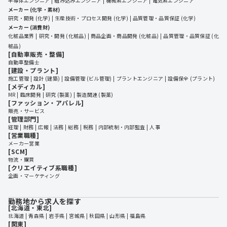
半導体エンジニア
組み込みエンジニア
機械系エンジニア
電気系エンジニア
メーカー (化学・素材)
研究・開発 (化学)
生産技術・プロセス開発 (化学)
品質管理・品質保証 (化学)
メーカー (消費財)
化粧品業界
研究・開発 (化粧品)
商品企画・商品開発 (化粧品)
品質管理・品質保証 (化
粧品)
[自動車販売・整備]
自動車整備士
[建設・プラント]
施工管理
設計 (建築)
設備管理 (ビル管理)
プラントエンジニア
設備保全 (プラント)
[メディカル]
MR
臨床開発
研究 (製薬)
製造関連 (製薬)
[ファッション・アパレル]
販売・サービス
[管理部門]
経理
財務
広報
法務
総務
税務
内部統制・内部監査
人事
[営業職種]
メーカー営業
[SCM]
物流・購買
[クリエイティブ系職種]
企画・マーケティング
勤務地から求人を探す
[北海道・東北]
北海道
 | 
青森県
 | 
岩手県
 | 
宮城県
 | 
秋田県
 | 
山形県
 | 
福島県
[関東]