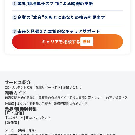
業界/職種専任のプロによる納得の支援
1
企業の"本音"をもとにあなたの強みを見出す
2
未来を見据えた本質的なキャリアサポート
3
キャリアを相談する
無料
サービス紹介
コンサルタント紹介
転職サポート申込
お問い合わせ
転職ガイド
転職活動を始める前に
履歴書の作成ガイド
面接の質問対策・マナー
内定の返事・入
社準備
よくわかる退職の手続き
職務経歴書の作成ガイド
業界/職種別特集
[IT・通信]
ITエンジニア
ITコンサルタント
[製造業]
メーカー (機械・電気)