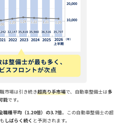
転職市場は引き続き
超売り手市場
で、自動車整備士は
多
可能
です。
全職種平均（1.20倍）の3.7倍
。この自動車整備士の超
降も
しばらく続く
と予測されます。