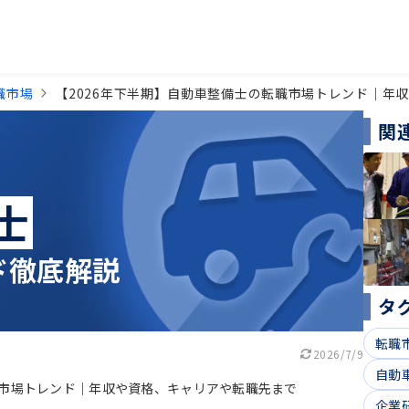
職市場
【2026年下半期】自動車整備士の転職市場トレンド｜年
関
士
ド徹底解説
タ
転職
2026/7/9
自動
職市場トレンド｜年収や資格、キャリアや転職先まで
企業