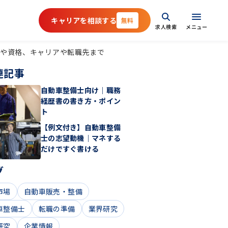
キャリアを相談する
無料
求人検索
メニュー
収や資格、キャリアや転職先まで
連記事
自動車整備士向け｜職務
経歴書の書き方・ポイン
ト
【例文付き】自動車整備
士の志望動機｜マネする
だけですぐ書ける
グ
市場
自動車販売・整備
車整備士
転職の準備
業界研究
研究
企業情報