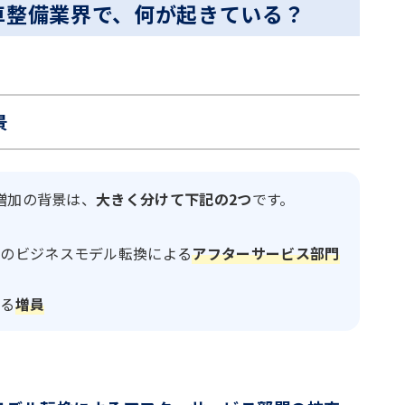
車整備業界で、何が起きている？
景
増加の背景は、
大きく分けて下記の2つ
です。
界のビジネスモデル転換による
アフターサービス部門
よる
増員