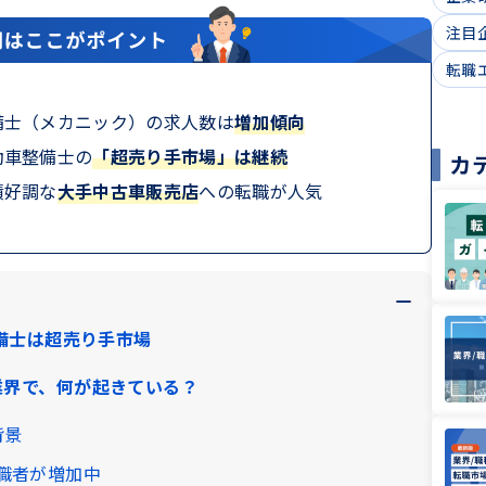
注目
転職
備士（メカニック）の求人数は
増加傾向
動車整備士の
「超売り手市場」は継続
カ
績好調な
大手中古車販売店
への転職が人気
整備士は超売り手市場
業界で、何が起きている？
背景
職者が増加中