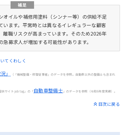
補足
ンオイルや補修用塗料（シンナー等）の供給不足
ています。平常時とは異なるイレギュラーな顧客
離職リスクが高まっています。そのため2026年
の急募求人が増加する可能性があります。
ついてくわしく
状況」
（「機械整備・修理従事者」のデータを参照。自動車以外の整備士も含まれ
自動車整備士
イト job tag」の「
」のデータを参照（令和6年度実績）。
目次に戻る