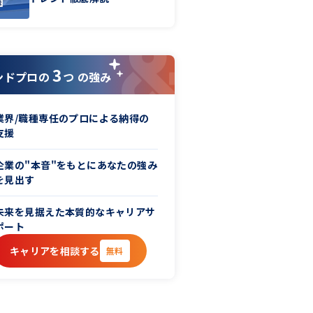
3
ンドプロの
つ の強み
業界/職種専任のプロによる納得の
支援
企業の"本音"をもとにあなたの強み
を見出す
未来を見据えた本質的なキャリアサ
ポート
キャリアを相談する
無料