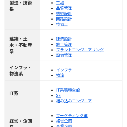
製造・技術
工場
品質管理
系
機械設計
回路設計
整備士
建築・土
建築設計
木・不動産
施工管理
プラントエンジニアリング
系
設備管理
インフラ・
インフラ
物流系
物流
IT系職種全般
IT系
SE
組み込みエンジニア
マーケティング職
経営・企画
経営企画
事業企画
系