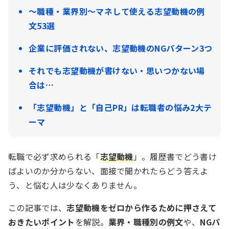
～職種・業界別～マネして使える志望動機の例
文53選
企業に評価されない、志望動機のNGパターン3つ
それでも志望動機が書けない・思いつかない場
合は…
「志望動機」と「自己PR」は転職者の悩み2大テ
ーマ
転職で必ず求められる「
志望動機
」。履歴書でどう書け
ばよいのか分からない、面接で聞かれたらどう答えよ
う、と悩む人は少なくありません。
この記事では、
志望動機をゼロから作るために押さえて
おきたいポイント
を解説。
業界・職種別の例文
や、
NGパ