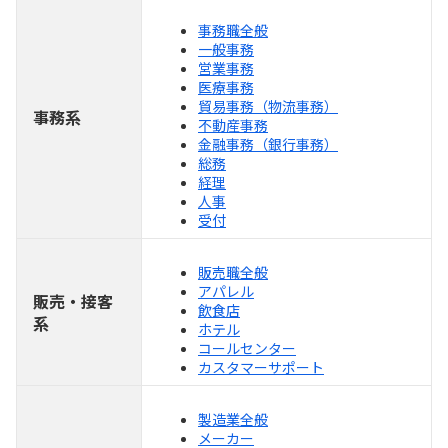
事務職全般
一般事務
営業事務
医療事務
貿易事務（物流事務）
事務系
不動産事務
金融事務（銀行事務）
総務
経理
人事
受付
販売職全般
アパレル
販売・接客
飲食店
系
ホテル
コールセンター
カスタマーサポート
製造業全般
メーカー