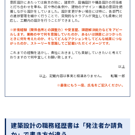
意匠設計にあたっては施主の他に、諸官庁、設備設計や構造設計の担当者
と打ち合わせを重ね、区や市の条例や、建物のデザイン・構造の意図を把
握しながら設計をしていました。設計変更が多い場合には特に、各部門と
の進捗管理を細かく行うことで、突発的なトラブルが発生しても柔軟に対
応し、工期内の設計を行うことができました。
※折衝経験（関係各所との調整力）や受賞歴、課題解決能力などをアピー
ルします。業務の中で何を意識していたのか、あるいは課題にぶつかった
ときに何を考えたのか、そしてどんなアクションをしてどんな結果につな
がったのか、ストーリーを意識してご記載いただくイメージです。
これまでの経験を活かし、貴社におきましても貢献していきたいと考えて
おりますので何卒宜しくお願い致します。
以上
以上、記載内容は事実と相違ありません。 転職 一郎
※最後にもう一度、氏名をご記入ください。
建築設計の職務経歴書は「発注者か請負
か」で書き方が違う