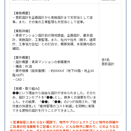
【業務概要】
・意匠設計を企画設計から実施設計まで主担当として従
事。また、その後の工事監理も主担当として従事。
【業務詳細】
・賃貸マンション設計前の現地調査、企画設計、基本設
計、実施設計、工事監理。また、社内や社外（施主、諸官
庁、工事協力会社）との打合せ、概算見積、本見積内容の
確認。
【案件概要】
全X名
・設計概要：賃貸マンションの新築案件
意匠設計
・構造：RC造
・案件規模（延床面積）：約XXXX㎡（地下XX階・地上XX
階 XX戸）
・CAD：
【実績・取り組み】
●●という理由から自由な設計が求められました。そのた
め、設計コンセプトを｢●●｣とし、数多くの提案を行いま
した。その結果、「●●」「●●」の2つが採用され、｢居
住者の快適性｣と「維持管理のコスト削減」を同時に実現
できる建物の設計を行うことができました。
※営業秘密にあたらない範囲で、物件やプロジェクトごとに物件の詳細や
ご自身の担当業務をご記載ください。どんな物件に関わり、どのような立
場で何をしたか、またその中で何を意識したかを記載頂くイメージです。