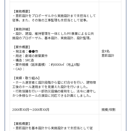
【業務概要】
・意匠設計をプロポーザルから実施設計まで主担当として
従事。また、その後の工事監理も主担当として従事。
【業務詳細】
・設計、建設、維持管理を一体としたPFI事業による公共
施設のプロポーザル、基本設計、実施設計、設計監理。
【案件概要】
全X名
・発注者：●●市
意匠設計
・用途：劇場の新築案件
・構造：SRC造
・案件規模（延床面積）：約XXXX㎡（地上X階）
・CAD：
【実績・取り組み】
・ホール運営者と設計段階から密に打合せを行い、建物竣
工後のホール運用までを見据えた設計を行いました。
・行政協議を行い一部防災設備の緩和をし、法令に遵守し
かつ多様なホールの演目に対応できる計画としました。
20XX年XX月～20XX年XX月
規模/役割
【業務概要】
・意匠設計を基本設計から実施設計まで主担当として従