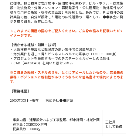
に従事。担当物件は官庁物件・民間物件を問わず、ビル・ホテル・商業施
設・物流施設・分譲マンション・再開発案件・公共建築物・海外案件など
様々な用途の新築・改修の意匠設計を経験した。最近では、担当物件の設
計業務の他、自分が設計した建物の広報活動の一環として、●●学会に発
信を取り組み、現在に至る。
※これまでの職歴の要約をご記入ください。ご自身の強みを記載いただく
イメージです。
【活かせる経験・知識・技術】
・大規模複合施設など難易度の高い案件での課題解決力
・海外案件を通して得たビジネスレベルでの語学力（TOEIC XXX点）
・プロジェクトを推進する中での各ステークホルダーとの協調性
・CAD（AutoCAD）を用いた設計スキル
※ご自身の経験・スキルのうち、とくにアピールしたいものや、応募先の
業務・ポジションに親和性がありそうなものを箇条書きで端的にまとめま
す。
【職務経歴】
20XX年XX月～現在 株式会社●●建設
事業内容：建築設計および工事監理、都市計画・地域計画
正社員
資本金：XX億XXXX万円
として勤務
従業員数：XXXX名