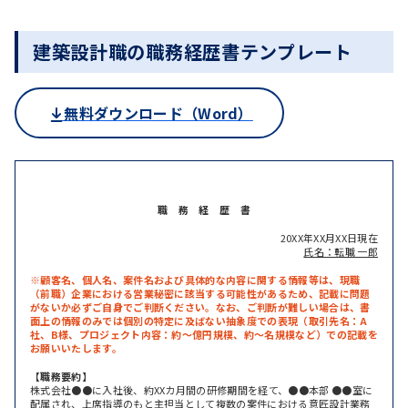
建築設計職の職務経歴書テンプレート
無料ダウンロード（Word）
職 務 経 歴 書
20XX年XX月XX日現在
氏名：転職 一郎
※顧客名、個人名、案件名および具体的な内容に関する情報等は、現職
（前職）企業における営業秘密に該当する可能性があるため、記載に問題
がないか必ずご自身でご判断ください。なお、ご判断が難しい場合は、書
面上の情報のみでは個別の特定に及ばない抽象度での表現（取引先名：A
社、B様、プロジェクト内容：約～億円規模、約～名規模など）での記載を
お願いいたします。
【職務要約】
株式会社●●に入社後、約XXカ月間の研修期間を経て、●●本部 ●●室に
配属され、上席指導のもと主担当として複数の案件における意匠設計業務