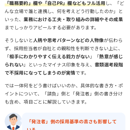
「職務要約」欄や「自己PR」欄などもフル活用
し、「ど
んな立場で誰と連携し、何を考えどう行動したのか」と
いった、
業務における工夫・取り組みの詳細やその成果
までしっかりアピールする必要があります。
そうしないと
人柄や思考パターンなどの人物像
が伝わら
ず、採用担当者が自社との親和性を判断できない上に、
「
相手にわかりやすく伝える能力がない
」「
熱意が感じ
られない
」といったマイナス印象を与え、
書類選考段階
で不採用になってしまうのが実情
です。
では一体何をどう書けばいいのか、具体的な書き方・ポ
イントについて、「請負」側と「発注者」側の書き分け
も含め、項目ごとに解説していきます。
「発注者」側の採用基準の高さも影響して
いる