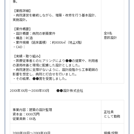
事。
【業務詳細】
・病院運営を継続しながら、増築・改修を行う基本設計、
実施設計。
【案件概要】
全X名
・設計概要：病院の新築案件
意匠設計
・構造：RC造
・案件規模（延床面積）：約XXXX㎡（地上X階）
・CAD：
【実績・取り組み】
・医療従事者とのヒアリングにより●●の提案や、利用者
の運用改善と環境に配慮した設計としました。
・病院運営に支障がないように、設計段階から工事範囲の
影響を想定し、病院と打合せを行いました。
・その結果、●●賞を受賞しました。
20XX年XX月～20XX年XX月 ●●設計株式会社
事業内容：建築の設計監理
正社員
資本金：XXXX万円
として勤務
従業員数：XX名
20XX年XX月～20XX年XX月
規模/役割