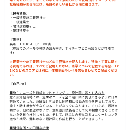
転職経験がある場合は、所属の新しい会社から順に書きます。
【保有資格】
・一級建築施工管理技士
・一級建築士
・宅地建物取引士
・管理建築士
【語学】
英語 TOEICスコア XXX点
（英語でのメールや書類の読み書き、ネイティブとの会議などが可能で
す）
※建築士や施工管理技士などの主要資格を記入します。建物・工事に関す
る資格であれば、すべてご記載ください。語学について記載する場合、TO
EICなどのスコアとは別に、使用場面やレベル感もあわせてご記載くださ
い。
【自己PR】
■施主のニーズを細部までヒアリングし、設計図に落とし込む力
意匠設計担当時には、施主のニーズを全て設計図に表現できるように日々
努めていました。意匠設計担当者は同時期に複数の物件を担当しており、
施主と話す機会が少なくなることがネックになります。そのため、設計当
初から、他に要望はないか、意匠設計技術者として何か提案できることは
ないかを日々検討しました。そして、施主との密なコミュニケーションを
進めた結果、漏れのない設計図の作成を行うことができました。
■関係各所との円滑な折衝