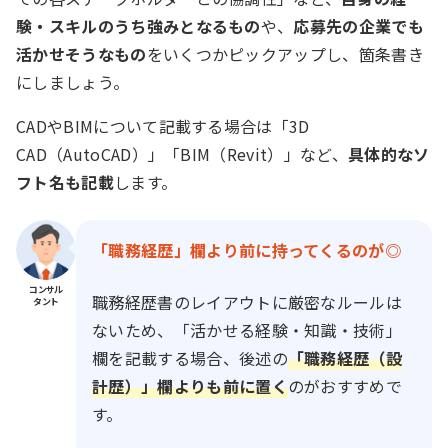
験・スキルのうち強みとなるもの
や、
応募先の企業でも
活かせそうなもの
をいくつかピックアップし、箇条書き
にしましょう。
CADやBIMについて記載する場合は「3D
CAD（AutoCAD）」「BIM（Revit）」など、
具体的なソ
フト名も記載
します。
「職務経歴」欄より前に持ってくるのが◎
コンサル
職務経歴書のレイアウトに厳密なルールは
タント
ないため、「活かせる経験・知識・技術」
欄を記載する場合、後述の
「職務経歴（設
計歴）」欄よりも前に置く
のがおすすめで
す。