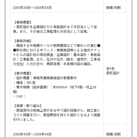
20XX年XX月～20XX年XX月
規模/役割
【業務概要】
・意匠設計を企画設計から実施設計まで主担当として従
事。また、その後の工事監理も主担当として従事。
【業務詳細】
・隣接する中規模ホールや新駅開設などで賑わいが進む●
●駅北側におけるオフィス・商業施設等による複合テナン
トビルの設計前の現地調査・企画設計・基本設計・実施設
計・工事監理。また、社内や社外（施主、諸官庁、工事協
力会社）との打合せ、概算見積・本見積内容の確認。
全X名
意匠設計
【案件概要】
・設計概要：事務所兼商業施設の新築案件
・構造：SRC造
・案件規模（延床面積）：約XXXX㎡（地下X階・地上XX
階）
・CAD：
【実績・取り組み】
・建設資材の物価上昇がある中で設計段階から、施工者と
コスト調整を行い、建設費用を抑えた設計となるよう調整
を行いました。
20XX年XX月～20XX年XX月
規模/役割