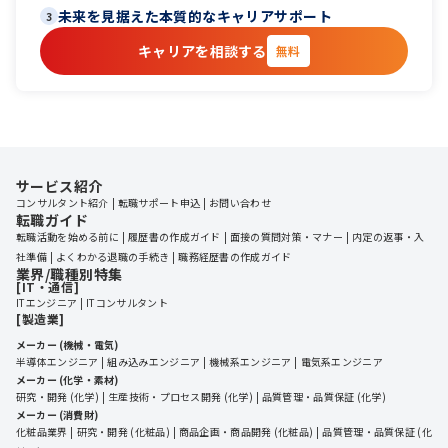
未来を見据えた本質的なキャリアサポート
3
キャリアを相談する
無料
サービス紹介
コンサルタント紹介
転職サポート申込
お問い合わせ
転職ガイド
転職活動を始める前に
履歴書の作成ガイド
面接の質問対策・マナー
内定の返事・入
社準備
よくわかる退職の手続き
職務経歴書の作成ガイド
業界/職種別特集
[IT・通信]
ITエンジニア
ITコンサルタント
[製造業]
メーカー (機械・電気)
半導体エンジニア
組み込みエンジニア
機械系エンジニア
電気系エンジニア
メーカー (化学・素材)
研究・開発 (化学)
生産技術・プロセス開発 (化学)
品質管理・品質保証 (化学)
メーカー (消費財)
化粧品業界
研究・開発 (化粧品)
商品企画・商品開発 (化粧品)
品質管理・品質保証 (化