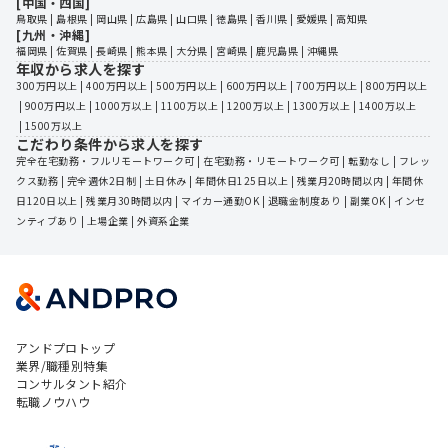
[中国・四国]
鳥取県
 | 
島根県
 | 
岡山県
 | 
広島県
 | 
山口県
 | 
徳島県
 | 
香川県
 | 
愛媛県
 | 
高知県
[九州・沖縄]
福岡県
 | 
佐賀県
 | 
長崎県
 | 
熊本県
 | 
大分県
 | 
宮崎県
 | 
鹿児島県
 | 
沖縄県
年収から求人を探す
300万円以上
 | 
400万円以上
 | 
500万円以上
 | 
600万円以上
 | 
700万円以上
 | 
800万円以上
 | 
900万円以上
 | 
1000万以上
 | 
1100万以上
 | 
1200万以上
 | 
1300万以上
 | 
1400万以上
 | 
1500万以上
こだわり条件から求人を探す
完全在宅勤務・フルリモートワーク可
 | 
在宅勤務・リモートワーク可
 | 
転勤なし
 | 
フレッ
クス勤務
 | 
完全週休2日制
 | 
土日休み
 | 
年間休日125日以上
 | 
残業月20時間以内
 | 
年間休
日120日以上
 | 
残業月30時間以内
 | 
マイカー通勤OK
 | 
退職金制度あり
 | 
副業OK
 | 
インセ
ンティブあり
 | 
上場企業
 | 
外資系企業
アンドプロトップ
業界/職種別特集
コンサルタント紹介
転職ノウハウ