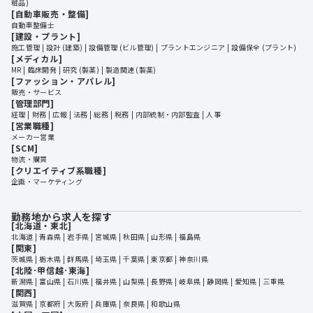
粧品)
[自動車販売・整備]
自動車整備士
[建設・プラント]
施工管理
設計 (建築)
設備管理 (ビル管理)
プラントエンジニア
設備保全 (プラント)
[メディカル]
MR
臨床開発
研究 (製薬)
製造関連 (製薬)
[ファッション・アパレル]
販売・サービス
[管理部門]
経理
財務
広報
法務
総務
税務
内部統制・内部監査
人事
[営業職種]
メーカー営業
[SCM]
物流・購買
[クリエイティブ系職種]
企画・マーケティング
勤務地から求人を探す
[北海道・東北]
北海道
 | 
青森県
 | 
岩手県
 | 
宮城県
 | 
秋田県
 | 
山形県
 | 
福島県
[関東]
茨城県
 | 
栃木県
 | 
群馬県
 | 
埼玉県
 | 
千葉県
 | 
東京都
 | 
神奈川県
[北陸･甲信越･東海]
新潟県
 | 
富山県
 | 
石川県
 | 
福井県
 | 
山梨県
 | 
長野県
 | 
岐阜県
 | 
静岡県
 | 
愛知県
 | 
三重県
[関西]
滋賀県
 | 
京都府
 | 
大阪府
 | 
兵庫県
 | 
奈良県
 | 
和歌山県