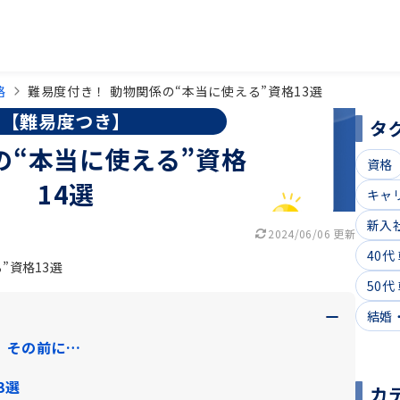
格
難易度付き！ 動物関係の“本当に使える”資格13選
【難易度つき】
タ
の“本当に使える”資格
資格
14選
キャ
新入
2024/06/06 更新
40代
”資格13選
50代
結婚
 その前に…
3選
カ