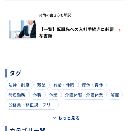
運転免許証やパスポートを持っておらず、
顔写真付
封筒の書き方も解説
き身分証明書がない
場合は、通知カードに記載され
たマイナンバーのコピーと、健康保険証や年金手帳
【一覧】転職先への入社手続きに必要
などといった
他の身分証明書を2点セット
で提出す
な書類
るのが一般的です。
タグ
法律・制度
残業
有給・休暇
産休・育休
時短勤務
休職
休業
介護休暇・介護休業
解雇
公務員・非正規・フリー
もっと見る
カテゴリ一覧