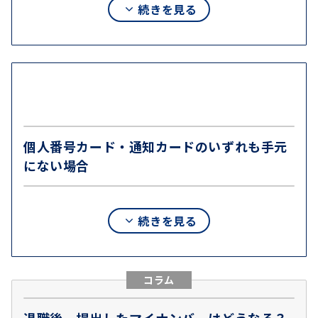
個人番号カード＋身分証明書1点を提出
続きを見る
月以降に、日本国内に住民票を持つすべての住民に
配布されたもので、個人番号のほかに、氏名、住
個人番号カード（マイナンバーカード）を持ってい
所、生年月日、性別などが印字されています。
る場合は、
その両面コピーを提出します
。加えて、
身元確認のため保険証や運転免許証などの
他の身分
証明書も1点、併せて提出する
のが一般的です。
個人番号カード・通知カードのいずれも手元
にない場合
続きを見る
手元にあるのが通知カードの場合は、
以下の2つの
コラム
方法
でマイナンバーを提出することができます。
退職後、提出したマイナンバーはどうなる？