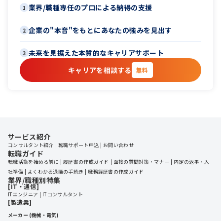
業界/職種専任のプロによる納得の支援
1
企業の"本音"をもとにあなたの強みを見出す
2
未来を見据えた本質的なキャリアサポート
3
キャリアを相談する
無料
サービス紹介
コンサルタント紹介
転職サポート申込
お問い合わせ
転職ガイド
転職活動を始める前に
履歴書の作成ガイド
面接の質問対策・マナー
内定の返事・入
社準備
よくわかる退職の手続き
職務経歴書の作成ガイド
業界/職種別特集
[IT・通信]
ITエンジニア
ITコンサルタント
[製造業]
メーカー (機械・電気)