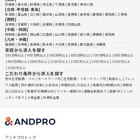
茨城県
 | 
栃木県
 | 
群馬県
 | 
埼玉県
 | 
千葉県
 | 
東京都
 | 
神奈川県
[北陸･甲信越･東海]
新潟県
 | 
富山県
 | 
石川県
 | 
福井県
 | 
山梨県
 | 
長野県
 | 
岐阜県
 | 
静岡県
 | 
愛知県
 | 
三重県
[関西]
滋賀県
 | 
京都府
 | 
大阪府
 | 
兵庫県
 | 
奈良県
 | 
和歌山県
[中国・四国]
鳥取県
 | 
島根県
 | 
岡山県
 | 
広島県
 | 
山口県
 | 
徳島県
 | 
香川県
 | 
愛媛県
 | 
高知県
[九州・沖縄]
福岡県
 | 
佐賀県
 | 
長崎県
 | 
熊本県
 | 
大分県
 | 
宮崎県
 | 
鹿児島県
 | 
沖縄県
年収から求人を探す
300万円以上
 | 
400万円以上
 | 
500万円以上
 | 
600万円以上
 | 
700万円以上
 | 
800万円以上
 | 
900万円以上
 | 
1000万以上
 | 
1100万以上
 | 
1200万以上
 | 
1300万以上
 | 
1400万以上
 | 
1500万以上
こだわり条件から求人を探す
完全在宅勤務・フルリモートワーク可
 | 
在宅勤務・リモートワーク可
 | 
転勤なし
 | 
フレッ
クス勤務
 | 
完全週休2日制
 | 
土日休み
 | 
年間休日125日以上
 | 
残業月20時間以内
 | 
年間休
日120日以上
 | 
残業月30時間以内
 | 
マイカー通勤OK
 | 
退職金制度あり
 | 
副業OK
 | 
インセ
ンティブあり
 | 
上場企業
 | 
外資系企業
アンドプロトップ