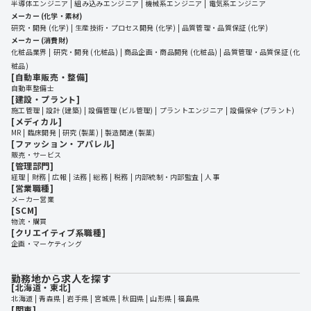
半導体エンジニア
組み込みエンジニア
機械系エンジニア
電気系エンジニア
メーカー (化学・素材)
研究・開発 (化学)
生産技術・プロセス開発 (化学)
品質管理・品質保証 (化学)
メーカー (消費財)
化粧品業界
研究・開発 (化粧品)
商品企画・商品開発 (化粧品)
品質管理・品質保証 (化
粧品)
[自動車販売・整備]
自動車整備士
[建設・プラント]
施工管理
設計 (建築)
設備管理 (ビル管理)
プラントエンジニア
設備保全 (プラント)
[メディカル]
MR
臨床開発
研究 (製薬)
製造関連 (製薬)
[ファッション・アパレル]
販売・サービス
[管理部門]
経理
財務
広報
法務
総務
税務
内部統制・内部監査
人事
[営業職種]
メーカー営業
[SCM]
物流・購買
[クリエイティブ系職種]
企画・マーケティング
勤務地から求人を探す
[北海道・東北]
北海道
 | 
青森県
 | 
岩手県
 | 
宮城県
 | 
秋田県
 | 
山形県
 | 
福島県
[関東]