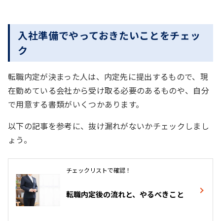
個人番号カード（マイナンバーカード）・通知カー
入社準備でやっておきたいことをチェッ
ドのいずれも手元にない場合、
マイナンバーが印字
ク
された住民票の写し
と
顔写真付き身分証明書１点
（または顔写真なしの身分証明証２点）
をセットで
転職内定が決まった人は、内定先に提出するもので、現
提出するのが一般的です。
在勤めている会社から受け取る必要のあるものや、自分
マイナンバー付き住民票の写しは、住民登録をして
で用意する書類がいくつかあります。
通知カード＋顔写真付き身分証明書1点を提出
いる市区町村の役所の窓口で申し込むか、ネット上
以下の記事を参考に、抜け漏れがないかチェックしまし
個人番号カード（マイナンバーカード）を持ってお
の申請用紙に記載し郵送すると、交付を受けること
ょう。
らず、通知カードしかない場合、通知カードに記載
ができます。
されたマイナンバーのコピーと、
顔写真付き身分証
通常、住民票の写しにはマイナンバーの記載が省略
明書（運転免許証やパスポート）を1点セット
で提
チェックリストで確認！
されるため、
必ずマイナンバーの記載があるものを
出するのが一般的です。
申請しましょう
。
転職内定後の流れと、やるべきこと
通知カード＋顔写真なしの身分証明書2点を提出