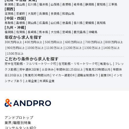
新潟県
 | 
富山県
 | 
石川県
 | 
福井県
 | 
山梨県
 | 
長野県
 | 
岐阜県
 | 
静岡県
 | 
愛知県
 | 
三重県
[関西]
滋賀県
 | 
京都府
 | 
大阪府
 | 
兵庫県
 | 
奈良県
 | 
和歌山県
[中国・四国]
鳥取県
 | 
島根県
 | 
岡山県
 | 
広島県
 | 
山口県
 | 
徳島県
 | 
香川県
 | 
愛媛県
 | 
高知県
[九州・沖縄]
福岡県
 | 
佐賀県
 | 
長崎県
 | 
熊本県
 | 
大分県
 | 
宮崎県
 | 
鹿児島県
 | 
沖縄県
年収から求人を探す
300万円以上
 | 
400万円以上
 | 
500万円以上
 | 
600万円以上
 | 
700万円以上
 | 
800万円以上
 | 
900万円以上
 | 
1000万以上
 | 
1100万以上
 | 
1200万以上
 | 
1300万以上
 | 
1400万以上
 | 
1500万以上
こだわり条件から求人を探す
完全在宅勤務・フルリモートワーク可
 | 
在宅勤務・リモートワーク可
 | 
転勤なし
 | 
フレッ
クス勤務
 | 
完全週休2日制
 | 
土日休み
 | 
年間休日125日以上
 | 
残業月20時間以内
 | 
年間休
日120日以上
 | 
残業月30時間以内
 | 
マイカー通勤OK
 | 
退職金制度あり
 | 
副業OK
 | 
インセ
ンティブあり
 | 
上場企業
 | 
外資系企業
アンドプロトップ
業界/職種別特集
コンサルタント紹介