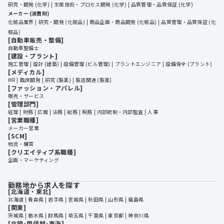
研究・開発 (化学)
生産技術・プロセス開発 (化学)
品質管理・品質保証 (化学)
メーカー (消費財)
化粧品業界
研究・開発 (化粧品)
商品企画・商品開発 (化粧品)
品質管理・品質保証 (化
粧品)
[自動車販売・整備]
自動車整備士
[建設・プラント]
施工管理
設計 (建築)
設備管理 (ビル管理)
プラントエンジニア
設備保全 (プラント)
[メディカル]
MR
臨床開発
研究 (製薬)
製造関連 (製薬)
[ファッション・アパレル]
販売・サービス
[管理部門]
経理
財務
広報
法務
総務
税務
内部統制・内部監査
人事
[営業職種]
メーカー営業
[SCM]
物流・購買
[クリエイティブ系職種]
企画・マーケティング
勤務地から求人を探す
[北海道・東北]
北海道
 | 
青森県
 | 
岩手県
 | 
宮城県
 | 
秋田県
 | 
山形県
 | 
福島県
[関東]
茨城県
 | 
栃木県
 | 
群馬県
 | 
埼玉県
 | 
千葉県
 | 
東京都
 | 
神奈川県
[北陸･甲信越･東海]