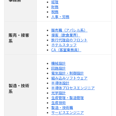
経理
財務
税務
人事・労務
販売職（アパレル系）
販売・接客
接客（飲食業界）
旅行代理店のフロント
系
ホテルスタッフ
CA（客室乗務員）
機械設計
回路設計
電気設計・制御設計
組み込みソフトウェア
半導体設計
製造・技術
半導体プロセスエンジニア
系
光学設計
生産管理・製造管理
生産技術
製造・技術職
サービスエンジニア