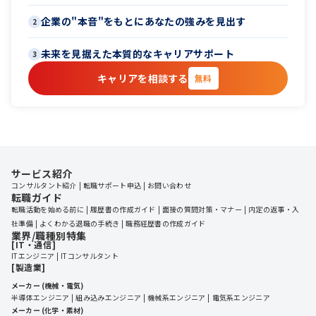
企業の"本音"をもとにあなたの強みを見出す
2
未来を見据えた本質的なキャリアサポート
3
キャリアを相談する
無料
サービス紹介
コンサルタント紹介
転職サポート申込
お問い合わせ
転職ガイド
転職活動を始める前に
履歴書の作成ガイド
面接の質問対策・マナー
内定の返事・入
社準備
よくわかる退職の手続き
職務経歴書の作成ガイド
業界/職種別特集
[IT・通信]
ITエンジニア
ITコンサルタント
[製造業]
メーカー (機械・電気)
半導体エンジニア
組み込みエンジニア
機械系エンジニア
電気系エンジニア
メーカー (化学・素材)