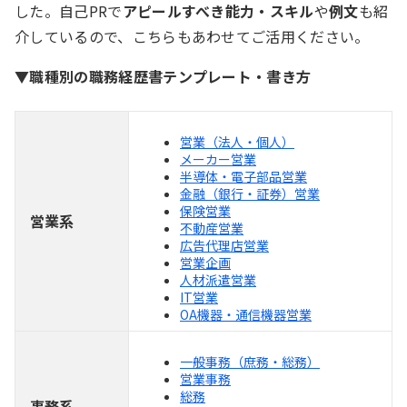
した。自己PRで
アピールすべき能力・スキル
や
例文
も紹
介しているので、こちらもあわせてご活用ください。
▼職種別の職務経歴書テンプレート・書き方
営業（法人・個人）
メーカー営業
半導体・電子部品営業
金融（銀行・証券）営業
保険営業
営業系
不動産営業
広告代理店営業
営業企画
人材派遣営業
IT営業
OA機器・通信機器営業
一般事務（庶務・総務）
営業事務
総務
事務系