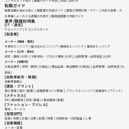
コンサルタント紹介
転職サポート申込
お問い合わせ
転職ガイド
転職活動を始める前に
履歴書の作成ガイド
面接の質問対策・マナー
内定の返事・入
社準備
よくわかる退職の手続き
職務経歴書の作成ガイド
業界/職種別特集
[IT・通信]
ITエンジニア
ITコンサルタント
[製造業]
メーカー (機械・電気)
半導体エンジニア
組み込みエンジニア
機械系エンジニア
電気系エンジニア
メーカー (化学・素材)
研究・開発 (化学)
生産技術・プロセス開発 (化学)
品質管理・品質保証 (化学)
メーカー (消費財)
化粧品業界
研究・開発 (化粧品)
商品企画・商品開発 (化粧品)
品質管理・品質保証 (化
粧品)
[自動車販売・整備]
自動車整備士
[建設・プラント]
施工管理
設計 (建築)
設備管理 (ビル管理)
プラントエンジニア
設備保全 (プラント)
[メディカル]
MR
臨床開発
研究 (製薬)
製造関連 (製薬)
[ファッション・アパレル]
販売・サービス
[管理部門]
経理
財務
広報
法務
総務
税務
内部統制・内部監査
人事
[営業職種]
メーカー営業