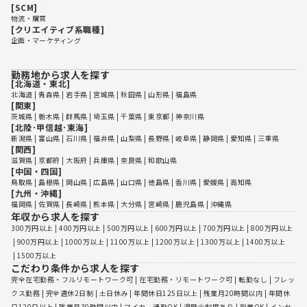
[SCM]
物流・購買
[クリエイティブ系職種]
企画・マーケティング
勤務地から求人を探す
[北海道・東北]
北海道
 | 
青森県
 | 
岩手県
 | 
宮城県
 | 
秋田県
 | 
山形県
 | 
福島県
[関東]
茨城県
 | 
栃木県
 | 
群馬県
 | 
埼玉県
 | 
千葉県
 | 
東京都
 | 
神奈川県
[北陸･甲信越･東海]
新潟県
 | 
富山県
 | 
石川県
 | 
福井県
 | 
山梨県
 | 
長野県
 | 
岐阜県
 | 
静岡県
 | 
愛知県
 | 
三重県
[関西]
滋賀県
 | 
京都府
 | 
大阪府
 | 
兵庫県
 | 
奈良県
 | 
和歌山県
[中国・四国]
鳥取県
 | 
島根県
 | 
岡山県
 | 
広島県
 | 
山口県
 | 
徳島県
 | 
香川県
 | 
愛媛県
 | 
高知県
[九州・沖縄]
福岡県
 | 
佐賀県
 | 
長崎県
 | 
熊本県
 | 
大分県
 | 
宮崎県
 | 
鹿児島県
 | 
沖縄県
年収から求人を探す
300万円以上
 | 
400万円以上
 | 
500万円以上
 | 
600万円以上
 | 
700万円以上
 | 
800万円以上
 | 
900万円以上
 | 
1000万以上
 | 
1100万以上
 | 
1200万以上
 | 
1300万以上
 | 
1400万以上
 | 
1500万以上
こだわり条件から求人を探す
完全在宅勤務・フルリモートワーク可
 | 
在宅勤務・リモートワーク可
 | 
転勤なし
 | 
フレッ
クス勤務
 | 
完全週休2日制
 | 
土日休み
 | 
年間休日125日以上
 | 
残業月20時間以内
 | 
年間休
日120日以上
 | 
残業月30時間以内
 | 
マイカー通勤OK
 | 
退職金制度あり
 | 
副業OK
 | 
インセ