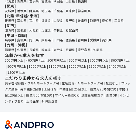
北海道
 | 
青森県
 | 
岩手県
 | 
宮城県
 | 
秋田県
 | 
山形県
 | 
福島県
[関東]
茨城県
 | 
栃木県
 | 
群馬県
 | 
埼玉県
 | 
千葉県
 | 
東京都
 | 
神奈川県
[北陸･甲信越･東海]
新潟県
 | 
富山県
 | 
石川県
 | 
福井県
 | 
山梨県
 | 
長野県
 | 
岐阜県
 | 
静岡県
 | 
愛知県
 | 
三重県
[関西]
滋賀県
 | 
京都府
 | 
大阪府
 | 
兵庫県
 | 
奈良県
 | 
和歌山県
[中国・四国]
鳥取県
 | 
島根県
 | 
岡山県
 | 
広島県
 | 
山口県
 | 
徳島県
 | 
香川県
 | 
愛媛県
 | 
高知県
[九州・沖縄]
福岡県
 | 
佐賀県
 | 
長崎県
 | 
熊本県
 | 
大分県
 | 
宮崎県
 | 
鹿児島県
 | 
沖縄県
年収から求人を探す
300万円以上
 | 
400万円以上
 | 
500万円以上
 | 
600万円以上
 | 
700万円以上
 | 
800万円以上
 | 
900万円以上
 | 
1000万以上
 | 
1100万以上
 | 
1200万以上
 | 
1300万以上
 | 
1400万以上
 | 
1500万以上
こだわり条件から求人を探す
完全在宅勤務・フルリモートワーク可
 | 
在宅勤務・リモートワーク可
 | 
転勤なし
 | 
フレッ
クス勤務
 | 
完全週休2日制
 | 
土日休み
 | 
年間休日125日以上
 | 
残業月20時間以内
 | 
年間休
日120日以上
 | 
残業月30時間以内
 | 
マイカー通勤OK
 | 
退職金制度あり
 | 
副業OK
 | 
インセ
ンティブあり
 | 
上場企業
 | 
外資系企業