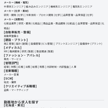
メーカー (機械・電気)
半導体エンジニア
組み込みエンジニア
機械系エンジニア
電気系エンジニア
メーカー (化学・素材)
研究・開発 (化学)
生産技術・プロセス開発 (化学)
品質管理・品質保証 (化学)
メーカー (消費財)
化粧品業界
研究・開発 (化粧品)
商品企画・商品開発 (化粧品)
品質管理・品質保証 (化
粧品)
[自動車販売・整備]
自動車整備士
[建設・プラント]
施工管理
設計 (建築)
設備管理 (ビル管理)
プラントエンジニア
設備保全 (プラント)
[メディカル]
MR
臨床開発
研究 (製薬)
製造関連 (製薬)
[ファッション・アパレル]
販売・サービス
[管理部門]
経理
財務
広報
法務
総務
税務
内部統制・内部監査
人事
[営業職種]
メーカー営業
[SCM]
物流・購買
[クリエイティブ系職種]
企画・マーケティング
勤務地から求人を探す
[北海道・東北]