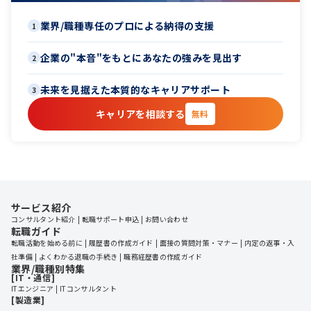
業界/職種専任のプロによる納得の支援
1
企業の"本音"をもとにあなたの強みを見出す
2
未来を見据えた本質的なキャリアサポート
3
キャリアを相談する
無料
サービス紹介
コンサルタント紹介
転職サポート申込
お問い合わせ
転職ガイド
転職活動を始める前に
履歴書の作成ガイド
面接の質問対策・マナー
内定の返事・入
社準備
よくわかる退職の手続き
職務経歴書の作成ガイド
業界/職種別特集
[IT・通信]
ITエンジニア
ITコンサルタント
[製造業]